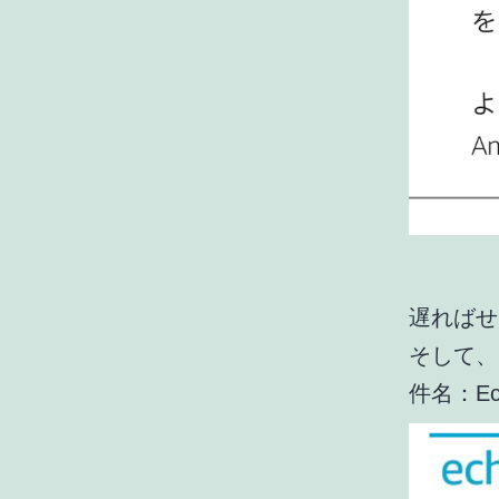
遅ればせ
そして、
件名：E