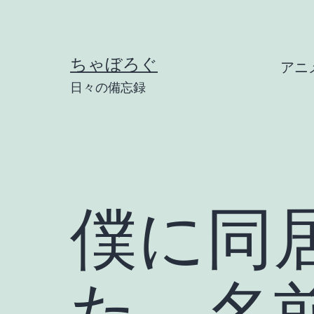
コ
ン
テ
ちゃぼろぐ
アニ
ン
日々の備忘録
ツ
へ
ス
キ
ッ
僕に同
プ
た。名前