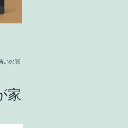
高いの買
が家