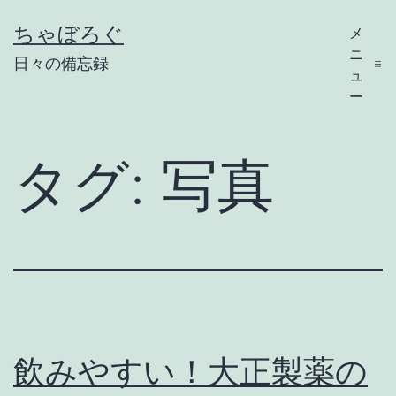
コ
ちゃぼろぐ
メ
ン
ニ
日々の備忘録
テ
ュ
ー
ン
ツ
タグ:
写真
へ
ス
キ
ッ
プ
飲みやすい！大正製薬の